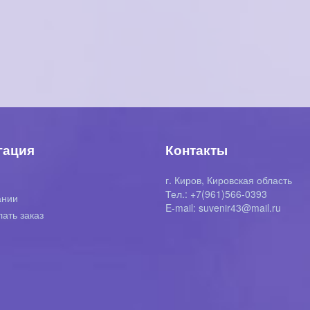
гация
Контакты
г. Киров, Кировская область
я
Тел.: +7(961)566-0393
ании
E-mail: suvenir43@mail.ru
лать заказ