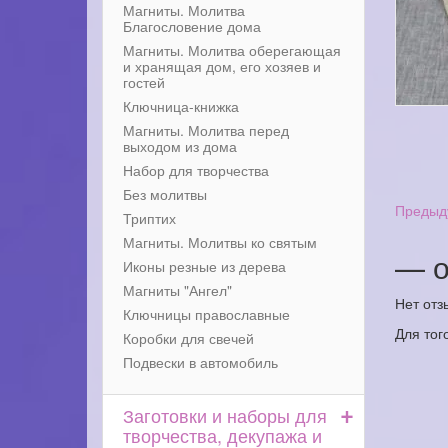
Магниты. Молитва
Благословение дома
Магниты. Молитва оберегающая
и хранящая дом, его хозяев и
гостей
Ключница-книжка
Магниты. Молитва перед
выходом из дома
Набор для творчества
Без молитвы
Предыд
Триптих
Магниты. Молитвы ко святым
— о
Иконы резные из дерева
Магниты "Ангел"
Нет отз
Ключницы православные
Для тог
Коробки для свечей
Подвески в автомобиль
+
Заготовки и наборы для
творчества, декупажа и