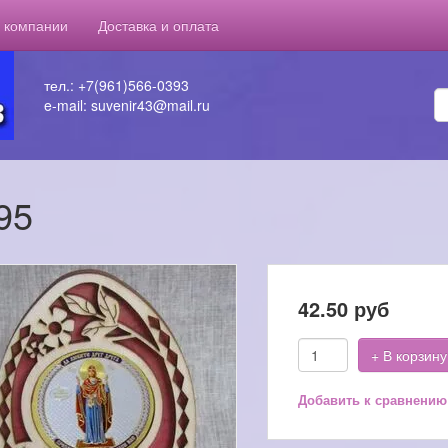
 компании
Доставка и оплата
тел.: +7(961)566-0393
e-mail: suvenir43@mail.ru
95
42.50
руб
+ В корзину
Добавить к сравнению