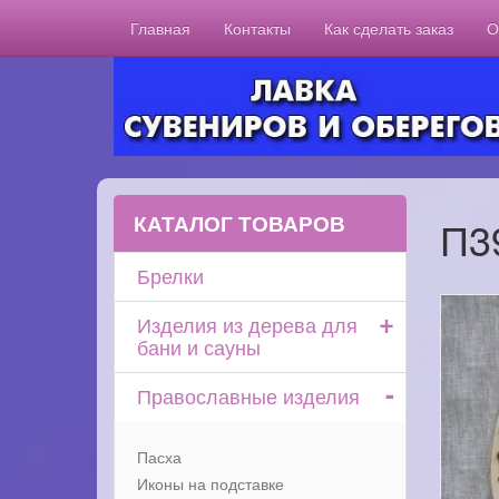
Главная
Контакты
Как сделать заказ
О
КАТАЛОГ ТОВАРОВ
П3
Брелки
+
Изделия из дерева для
бани и сауны
-
Православные изделия
Пасха
Иконы на подставке