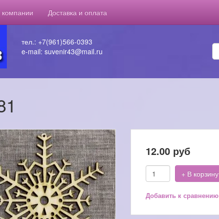
 компании
Доставка и оплата
тел.: +7(961)566-0393
e-mail: suvenir43@mail.ru
81
12.00
руб
+ В корзину
Добавить к сравнению