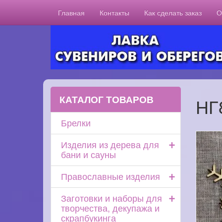
Главная
Контакты
Как сделать заказ
О
КАТАЛОГ ТОВАРОВ
НГ
Брелки
+
Изделия из дерева для
бани и сауны
+
Православные изделия
+
Заготовки и наборы для
творчества, декупажа и
скрапбукинга