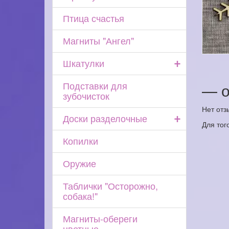
Птица счастья
Магниты "Ангел"
+
Шкатулки
Подставки для
— о
зубочисток
Нет отз
+
Доски разделочные
Для тог
Копилки
Оружие
Таблички "Осторожно,
собака!"
Магниты-обереги
цветные