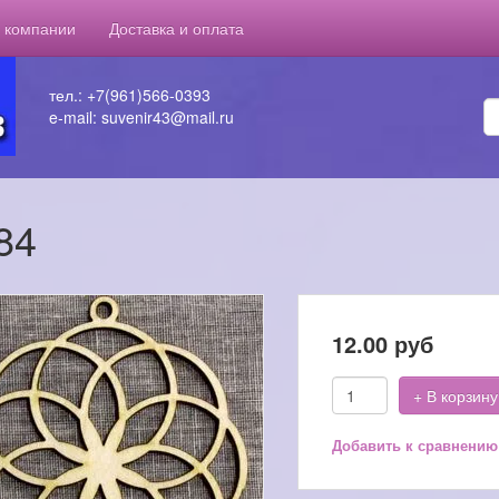
 компании
Доставка и оплата
тел.: +7(961)566-0393
e-mail: suvenir43@mail.ru
84
12.00
руб
+ В корзину
Добавить к сравнению