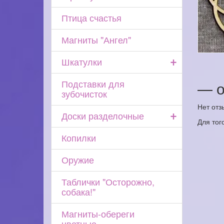
Птица счастья
Магниты "Ангел"
+
Шкатулки
Подставки для
— о
зубочисток
Нет отз
+
Доски разделочные
Для тог
Копилки
Оружие
Таблички "Осторожно,
собака!"
Магниты-обереги
цветные