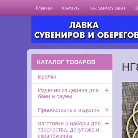
Главная
Контакты
Как сделать заказ
О
КАТАЛОГ ТОВАРОВ
НГ
Брелки
+
Изделия из дерева для
бани и сауны
+
Православные изделия
+
Заготовки и наборы для
творчества, декупажа и
скрапбукинга