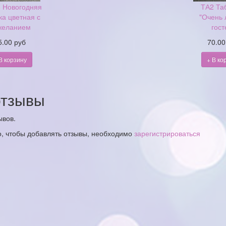
 Новогодняя
ТА2 Та
ка цветная с
"Очень
желанием
гост
5.00 руб
70.00
В корзину
+ В ко
тзывы
ывов.
о, чтобы добавлять отзывы, необходимо
зарегистрироваться