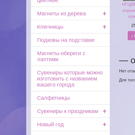
НГЦ28
игруш
+
Магниты из дерева
по
+
2
Ключницы
+ 
Подковы на подставке
Магниты-обереги с
— о
лаптями
Нет отз
Сувениры которые можно
изготовить с названием
Для тог
вашего города
Салфетницы
+
Сувениры к праздникам
+
Новый год