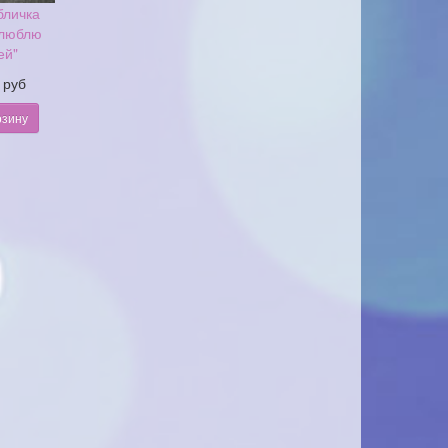
бличка
 люблю
ей"
 руб
рзину