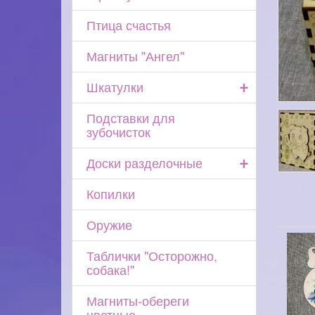
Птица счастья
Магниты "Ангел"
+
Шкатулки
Подставки для
зубочисток
+
Доски разделочные
Копилки
Оружие
Таблички "Осторожно,
собака!"
Магниты-обереги
цветные