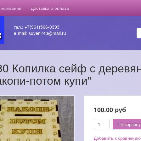
 компании
Доставка и оплата
тел.: +7(961)566-0393
e-mail: suvenir43@mail.ru
30 Копилка сейф с деревя
акопи-потом купи"
100.00
руб
+ В корзину
Добавить к сравнению