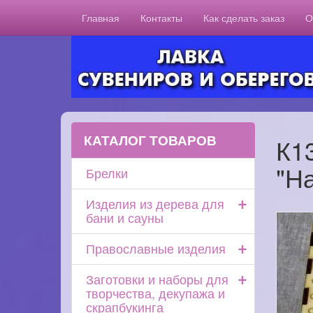
Главная
Контакты
Как сделать заказ
О
КАТАЛОГ ТОВАРОВ
К1
"Н
Брелки
+
Изделия из дерева для
бани и сауны
+
Православные изделия
+
Заготовки и наборы для
творчества, декупажа и
скрапбукинга