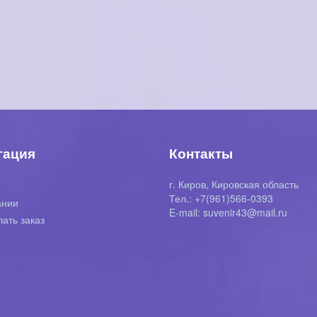
гация
Контакты
г. Киров, Кировская область
я
Тел.: +7(961)566-0393
ании
E-mail: suvenir43@mail.ru
лать заказ