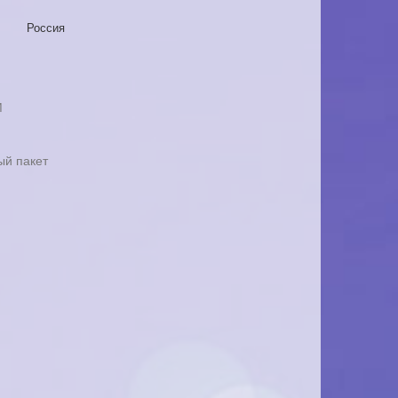
Россия
М
ый пакет