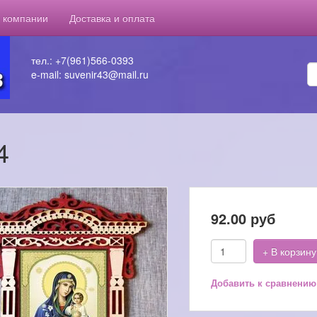
 компании
Доставка и оплата
тел.: +7(961)566-0393
e-mail: suvenir43@mail.ru
4
92.00
руб
+ В корзину
Добавить к сравнению