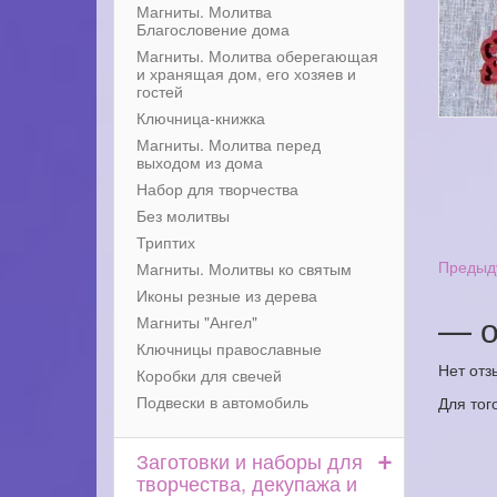
Магниты. Молитва
Благословение дома
Магниты. Молитва оберегающая
и хранящая дом, его хозяев и
гостей
Ключница-книжка
Магниты. Молитва перед
выходом из дома
Набор для творчества
Без молитвы
Триптих
Предыд
Магниты. Молитвы ко святым
Иконы резные из дерева
— о
Магниты "Ангел"
Ключницы православные
Нет отз
Коробки для свечей
Подвески в автомобиль
Для тог
+
Заготовки и наборы для
творчества, декупажа и