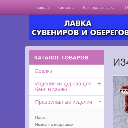
Главная
Контакты
Как сделать заказ
О
КАТАЛОГ ТОВАРОВ
И3
Брелки
+
Изделия из дерева для
бани и сауны
-
Православные изделия
Пасха
Иконы на подставке