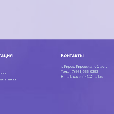
гация
Контакты
г. Киров, Кировская область
я
Тел.: +7(961)566-0393
ании
E-mail: suvenir43@mail.ru
лать заказ