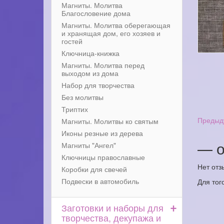
Магниты. Молитва
Благословение дома
Магниты. Молитва оберегающая
и хранящая дом, его хозяев и
гостей
Ключница-книжка
Магниты. Молитва перед
выходом из дома
Набор для творчества
Без молитвы
Триптих
Предыд
Магниты. Молитвы ко святым
Иконы резные из дерева
— о
Магниты "Ангел"
Ключницы православные
Нет отз
Коробки для свечей
Подвески в автомобиль
Для тог
+
Заготовки и наборы для
творчества, декупажа и