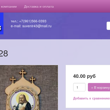
 компании
Доставка и оплата
тел.: +7(961)566-0393
e-mail: suvenir43@mail.ru
28
40.00
руб
+ В корзину
Добавить к сравнению