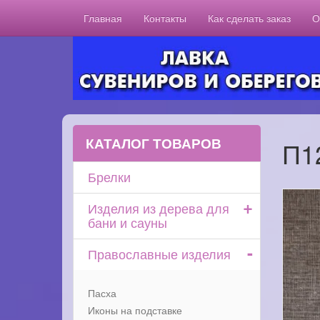
Главная
Контакты
Как сделать заказ
О
КАТАЛОГ ТОВАРОВ
П1
Брелки
+
Изделия из дерева для
бани и сауны
-
Православные изделия
Пасха
Иконы на подставке