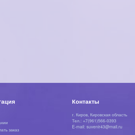
гация
Контакты
г. Киров, Кировская область
я
Тел.: +7(961)566-0393
ании
E-mail: suvenir43@mail.ru
лать заказ