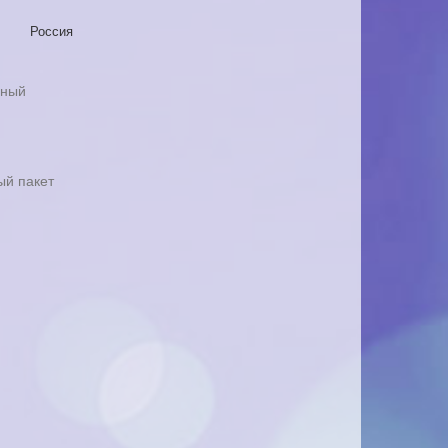
Россия
йный
ый пакет