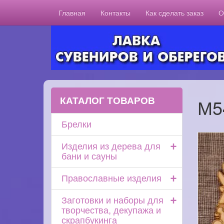
Главная
Контакты
Как сделать заказ
О
КАТАЛОГ ТОВАРОВ
М5
Брелки
+
Изделия из дерева для
бани и сауны
+
Православные изделия
+
Заготовки и наборы для
творчества, декупажа и
скрапбукинга