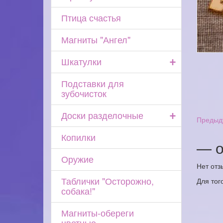
Птица счастья
Магниты "Ангел"
+
Шкатулки
Подставки для
зубочисток
+
Доски разделочные
Предыд
Копилки
— о
Оружие
Нет отз
Таблички "Осторожно,
Для тог
собака!"
Магниты-обереги
цветные