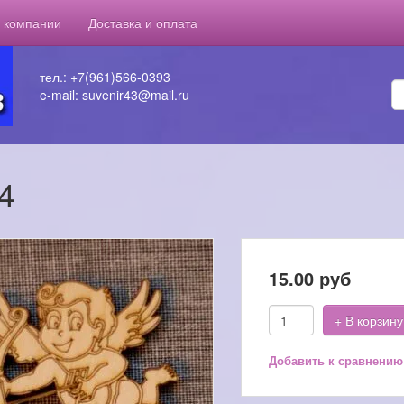
 компании
Доставка и оплата
тел.: +7(961)566-0393
e-mail: suvenir43@mail.ru
4
15.00
руб
+ В корзину
Добавить к сравнению