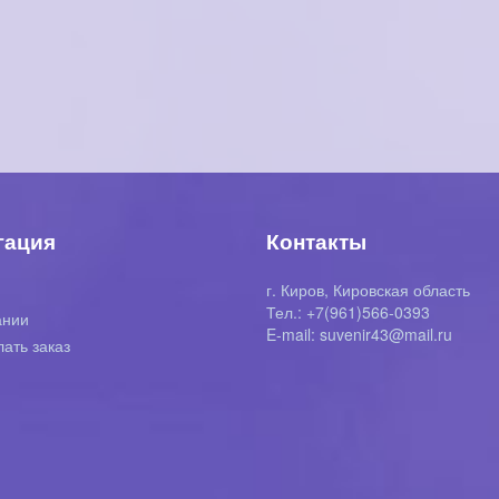
гация
Контакты
г. Киров, Кировская область
я
Тел.: +7(961)566-0393
ании
E-mail: suvenir43@mail.ru
лать заказ