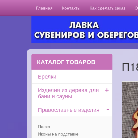
Главная
Контакты
Как сделать заказ
О
КАТАЛОГ ТОВАРОВ
П1
Брелки
+
Изделия из дерева для
бани и сауны
-
Православные изделия
Пасха
Иконы на подставке