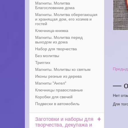
Магниты. Молитва
Благословение дома
Магниты. Молитва оберегающая
и хранящая дом, его хозяев и
гостей
Ключница-книжка
Магниты. Молитва перед
выходом из дома
Набор для творчества
Без молитвы
Триптих
Предыд
Магниты. Молитвы ко святым
Иконы резные из дерева
— о
Магниты "Ангел"
Ключницы православные
Нет отз
Коробки для свечей
Подвески в автомобиль
Для тог
+
Заготовки и наборы для
творчества, декупажа и