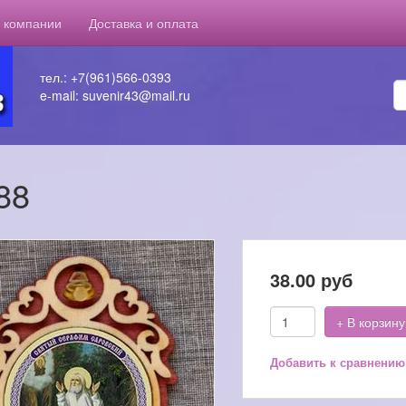
 компании
Доставка и оплата
тел.: +7(961)566-0393
e-mail: suvenir43@mail.ru
88
38.00
руб
+ В корзину
Добавить к сравнению