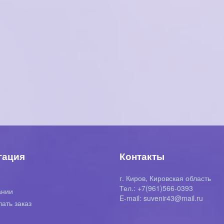
гация
Контакты
г. Киров, Кировская область
я
Тел.: +7(961)566-0393
ании
E-mail: suvenir43@mail.ru
лать заказ