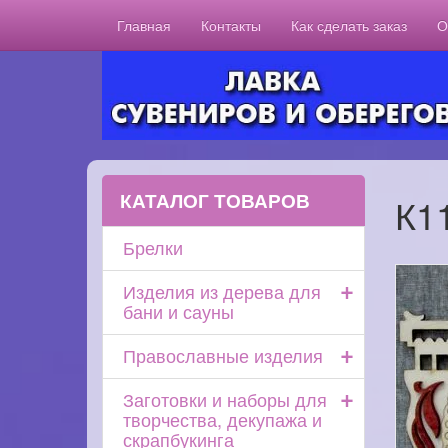
Главная
Контакты
Как сделать заказ
О
КАТАЛОГ ТОВАРОВ
К1
Брелки
+
Изделия из дерева для
бани и сауны
+
Православные изделия
+
Заготовки и наборы для
творчества, декупажа и
скрапбукинга