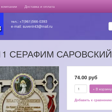
 компании
Доставка и оплата
тел.: +7(961)566-0393
e-mail: suvenir43@mail.ru
11 СЕРАФИМ САРОВСКИЙ
74.00
руб
+ В корзину
Добавить к сравнению