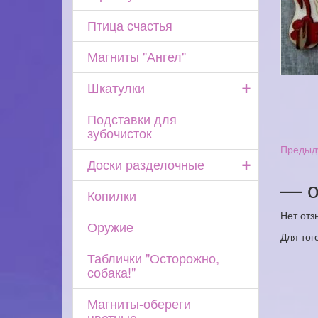
Птица счастья
Магниты "Ангел"
+
Шкатулки
Подставки для
зубочисток
Предыд
+
Доски разделочные
— о
Копилки
Нет отз
Оружие
Для тог
Таблички "Осторожно,
собака!"
Магниты-обереги
цветные