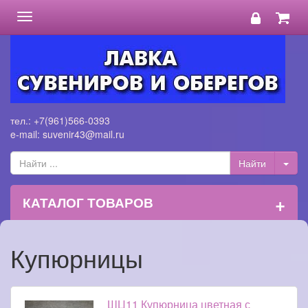
Toggle
navigation
тел.: +7(961)566-0393
e-mail: suvenir43@mail.ru
+
КАТАЛОГ ТОВАРОВ
Купюрницы
ШЦ11 Купюрница цветная с