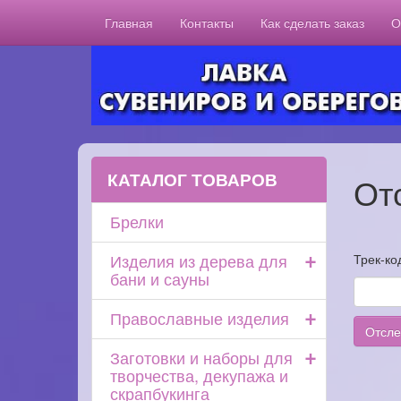
Главная
Контакты
Как сделать заказ
О
КАТАЛОГ ТОВАРОВ
От
Брелки
+
Изделия из дерева для
Трек-код
бани и сауны
+
Православные изделия
Отсле
+
Заготовки и наборы для
творчества, декупажа и
скрапбукинга