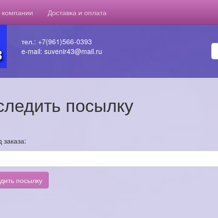
 компании
Доставка и оплата
тел.: +7(961)566-0393
e-mail: suvenir43@mail.ru
следить посылку
 заказа:
дить посылку