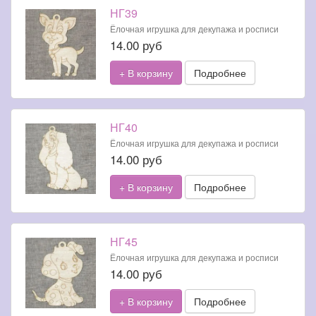
НГ39
Ёлочная игрушка для декупажа и росписи
14.00 руб
+ В корзину
Подробнее
НГ40
Ёлочная игрушка для декупажа и росписи
14.00 руб
+ В корзину
Подробнее
НГ45
Ёлочная игрушка для декупажа и росписи
14.00 руб
+ В корзину
Подробнее