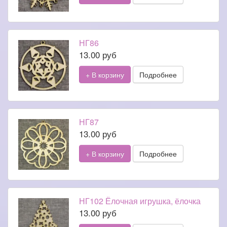
НГ86
13.00 руб
+ В корзину
Подробнее
НГ87
13.00 руб
+ В корзину
Подробнее
НГ102 Ёлочная игрушка, ёлочка
13.00 руб