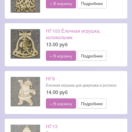
+ В корзину
Подробнее
НГ103 Ёлочная игрушка,
колокольчик
13.00 руб
+ В корзину
Подробнее
НГ9
Ёлочная игрушка для декупажа и росписи
14.00 руб
+ В корзину
Подробнее
НГ13