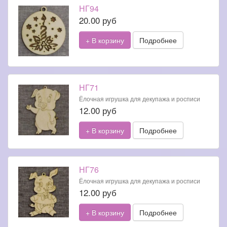
НГ94
20.00 руб
+ В корзину
Подробнее
НГ71
Ёлочная игрушка для декупажа и росписи
12.00 руб
+ В корзину
Подробнее
НГ76
Ёлочная игрушка для декупажа и росписи
12.00 руб
+ В корзину
Подробнее