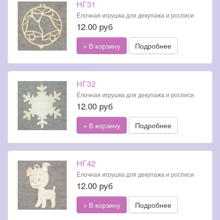
НГ31
Ёлочная игрушка для декупажа и росписи
12.00 руб
+ В корзину
Подробнее
НГ32
Ёлочная игрушка для декупажа и росписи
12.00 руб
+ В корзину
Подробнее
НГ42
Ёлочная игрушка для декупажа и росписи
12.00 руб
+ В корзину
Подробнее