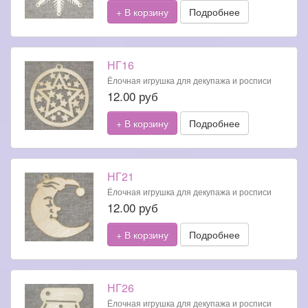
+ В корзину
Подробнее
НГ16
Ёлочная игрушка для декупажа и росписи
12.00 руб
+ В корзину
Подробнее
НГ21
Ёлочная игрушка для декупажа и росписи
12.00 руб
+ В корзину
Подробнее
НГ26
Ёлочная игрушка для декупажа и росписи