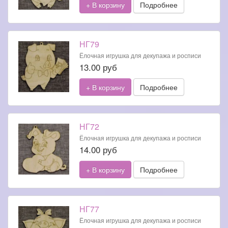
+ В корзину
Подробнее
НГ79
Ёлочная игрушка для декупажа и росписи
13.00 руб
+ В корзину
Подробнее
НГ72
Ёлочная игрушка для декупажа и росписи
14.00 руб
+ В корзину
Подробнее
НГ77
Ёлочная игрушка для декупажа и росписи