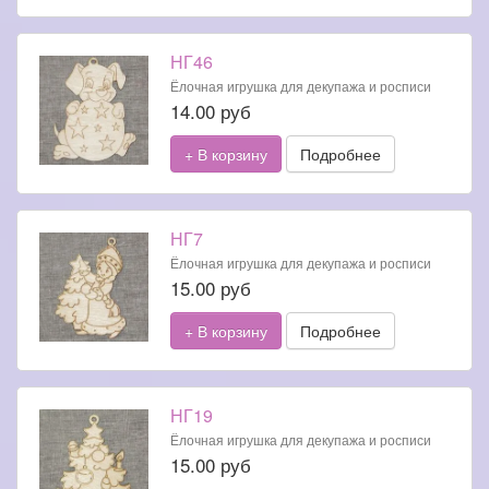
НГ46
Ёлочная игрушка для декупажа и росписи
14.00 руб
+ В корзину
Подробнее
НГ7
Ёлочная игрушка для декупажа и росписи
15.00 руб
+ В корзину
Подробнее
НГ19
Ёлочная игрушка для декупажа и росписи
15.00 руб