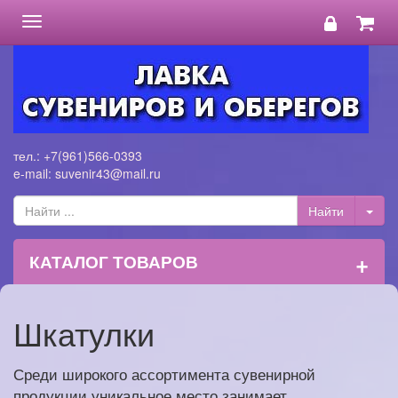
Toggle
navigation
тел.: +7(961)566-0393
e-mail: suvenir43@mail.ru
+
КАТАЛОГ ТОВАРОВ
Шкатулки
Среди широкого ассортимента сувенирной
продукции уникальное место занимает