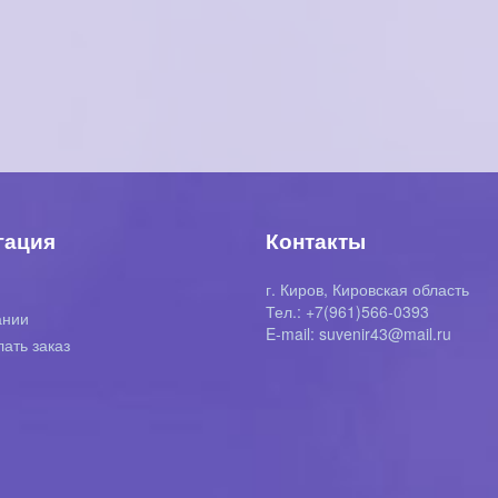
гация
Контакты
г. Киров, Кировская область
я
Тел.: +7(961)566-0393
ании
E-mail: suvenir43@mail.ru
лать заказ