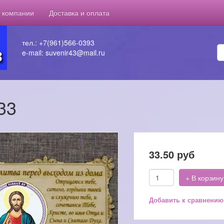
 компании
Доставка и оплата
тел.: +7(961)566-0393
e-mail: suvenir43@mail.ru
33
33.50
руб
+ В корзину
Добавить к сравнению