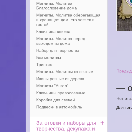
Магниты. Молитва
Благословение дома
Магниты. Молитва оберегающая
и хранящая дом, его хозяев и
гостей
Ключница-книжка
Магниты. Молитва перед
выходом из дома
Набор для творчества
Без молитвы
Триптих
Предыд
Магниты. Молитвы ко святым
Иконы резные из дерева
— о
Магниты "Ангел"
Ключницы православные
Нет отз
Коробки для свечей
Подвески в автомобиль
Для тог
+
Заготовки и наборы для
творчества, декупажа и