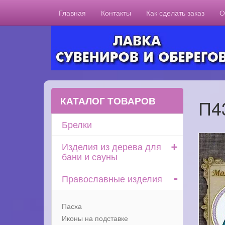
Главная
Контакты
Как сделать заказ
О
КАТАЛОГ ТОВАРОВ
П4
Брелки
+
Изделия из дерева для
бани и сауны
-
Православные изделия
Пасха
Иконы на подставке