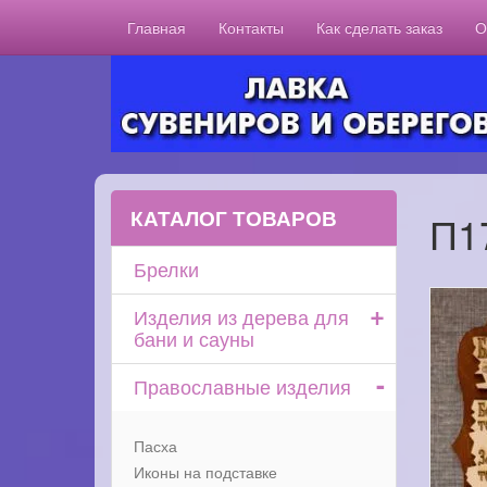
Главная
Контакты
Как сделать заказ
О
КАТАЛОГ ТОВАРОВ
П1
Брелки
+
Изделия из дерева для
бани и сауны
-
Православные изделия
Пасха
Иконы на подставке