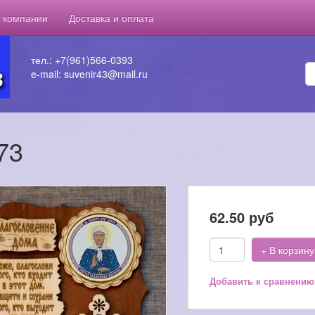
 компании
Доставка и оплата
тел.: +7(961)566-0393
e-mail: suvenir43@mail.ru
73
62.50
руб
+ В корзину
Добавить к сравнению