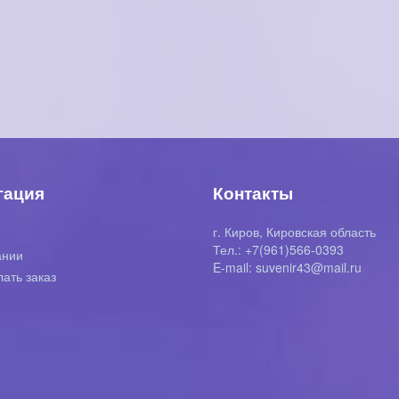
гация
Контакты
г. Киров, Кировская область
я
Тел.: +7(961)566-0393
ании
E-mail: suvenir43@mail.ru
лать заказ