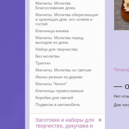
Магниты. Молитва
Благословение дома
Магниты. Молитва оберегающая
и хранящая дом, его хозяев и
гостей
Ключница-книжка
Магниты. Молитва перед
выходом из дома
Набор для творчества
Без молитвы
Триптих
Предыд
Магниты. Молитвы ко святым
Иконы резные из дерева
— о
Магниты "Ангел"
Ключницы православные
Нет отз
Коробки для свечей
Подвески в автомобиль
Для тог
+
Заготовки и наборы для
творчества, декупажа и